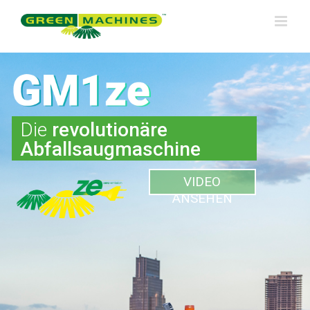
Skip
to
content
Die
revolutionäre
Abfallsaugmaschine
VIDEO
ANSEHEN